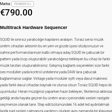
Marka:
PIONEER DJ
€
790.00
Multitrack Hardware Sequencer
SQUID ile sınırsız yaratıcılığın kapılarını aralayın. Toraiz serisi müzik
üretim cihazları ailesinin bu en yeni ve gözde üyesi stüdyonuzun ve
sahne performanslarınızın kalbi olmaya aday.SQUID ile çabucak bir
pattern yada loop oluşturabilir yaratıcılığınızı tetikleyen bu cihaz ile farklı
müzik tarzları oluşturabilirsiniz. Gelişmiş bağlantı seçenekleri size farklı
ses modülleri yada kontrol ünitelerine yada DAW lara çabucak
bağlanmanızı sağlar. Vintage yada modüler syth veya davul makinesi
yada farklı davul cihazları kaynak ne olursa olsun Toraiz SQUID hepsi ile
uyumludur. Heran müziğinizi yaparken hazır bekleyen, fikirlerinizi aklınıza
geldiği anda hayata geçiren bu üretim aracı içerisindeki sesleri rastgele
seçmenize olanak tanır. Step edit bölümündeki 16 adet led aydınlatmalı
lastik pad sesleri çalmanıza yardımcı olurken aynı zamanda bir klavyeye