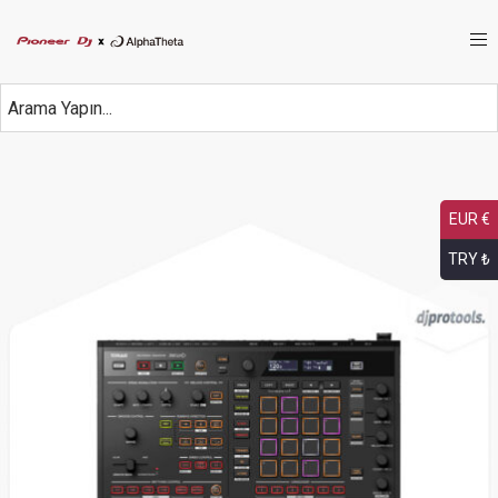
EUR €
TRY ₺