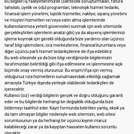
Bu bilgileri iş faaliyetlerimizde (sahtecilik soruşturmaları, fatura
tahsilatı, üyelik ve ödül programları, teknolojik hizmet tedariki,
finansal işlem yönetimi, lojistik hizmetler, nakliye, sipariş yönetimi
ve müşteri hizmetleri ve/veya satın alma işlemlerinde
kullanıcılarımıza yeterli güvenceleri sunmak için web sitemizde
gerçekleştirilen işlemlerin analizi gibi) ya da alışveriş işlemlerinizi
işleme koymak için gerekli olduğunda bize yardımcı olan üçüncü
taraf bilgi işlemcilere, icra merkezlerine, finansal kurumlara veya
diğer üçüncü parti hizmet tedarikçilerine de ifşa edebiliriz.
Bu web sitesinde ya da bize bilgi verdiğinizde bilgilerinizin
tarafımızdan belirtildiği gibi ifşa edilmesine ve işlenmesine açık
biçimde onay vermiş olursunuz. Bu erişim/ifşa için vermiş
olduğunuz rıza hizmetlerin sunulmasındaki etkinliği sağlamak
amacıyla Türkiye dışında yerleşik olabilecek tedarikçileri de
içerecektir.
Kullanıcı (siz) verdiği bilgilerin gerçek ve doğru olduğunu garanti
eder ve bu bilgilerde herhangi bir değişiklik olduğunda bize
bildirmeyi taahhüt eder. Kayıt formunda belirtilen yanlış, eksik ya
da tam olmayan bilgiler nedeniyle web sitemizin, web sitesi
sorumlusunun ya da herhangi bir üçüncü kişinin maruz
kalabileceği zarar ya da kayıptan hassaten kullanıcı sorumlu
olacaktır.