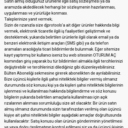
Satın almış olduğunuz ürünlerle ilgili satış sözleşmesi ya da
aramızda akdedilecek herhangi bir sözleşmenin hazırlanması,
uygulanması ve yürürlüğe konması.
Taleplerinize yanıt vermek;
Sizin de rızanızla size djprotools’a ait diğer ürünler hakkında bilgi
vermek, elektronik ticaretle ilgili iş faaliyetleri geliştirmek ve
desteklemek; yukarıda belirtilen ürünlerle ilgili olarak email ya da
benzeri elektronik iletişim araçları (SMS gibi) ya da telefon
aramaları aracılığıyla ticari bildirimlerde bulunmak. Eğer sitemize
kayıt yaptırmış bir kullanıcı iseniz bu web sitesinin OTURUM AÇ
kısmından giriş yaparak bu tür bildirimleri almakla ilgili tercihlerinizi
değiştirebilir ve tercihlerinizi dilediğiniz gibi düzenleyebilirsiniz.
Bülten Aboneliği sekmesine girerek abonelikten de ayrılabilirsiniz.
Bize üçüncü kişilerle ilgili şahsi nitelikteki bilgiler vermiş olmanız
durumunda söz konusu kişi ya da kişileri şahsi nitelikteki bilgilerinin
işlenmesi ve kullanılması hakkında bilgilendirme ve söz konusu
bilgilerin yukarıda belirtilen amaçlarla kullanılması için açık
rızalarının alınması sorumluluğu size ait olacaktır. Bir ürün satın
almış olmanız durumunda sizin tarafınızdan verilmiş olan üçüncü
kişiye ait şahsi nitelikteki bilgiler aşağıdaki amaçlar doğrultusunda
kullanılacaktır: Satış konusu olan ürünün gönderiminin yönetilmesi
ve veya doğru teslimatının kontrol edilmesi siz ya da üçüncü kişinin