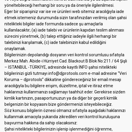
yöneltebileceği herhangi bir soru ya da öneriyle ilgilenilmesi.
Eğer bir siparişiniz var ise ve ürünleri web sitemiz aracılığıyla iade
etmek istemeniz durumunda sizin tarafınızdan verilmiş olan şahsi
nitelikteki bilgiler iade formunda sadece şu amaçlarla
kullanılacaktır; (a) iade talebi ve ürünlerin kapıdan teslim alınması
sürecini yönetmek, (b) talep ettiğiniz iadeyle ilgili herhangi bir
talebinizi karşılamak, (c) iade talebinizin kabul edildiğini
onaylamak.
Bilgilerinizin depolandığı dosyanın veri kontrol sorumlusu sıfatıyla
Merkez Mah. Abide-i Hürriyet Cad. Blackout B Blok No:211 / 64 Şişli
– İSTANBUL -TÜRKİYE, adresinde kayıtlı İNFO şahsi nitelikteki
bilgilerinizi gizli tutmayı info@djprotools.com e-mail adresine “Veri
Koruma – djprotools” dikkatine göndereceğiniz bir email mesajı
aracılığıyla bu bilgilere erişim, düzeltme, iptal ve itiraz etme
haklarınızı kullanmanızı sağlamayı taahhüt eder. Gerekirse sizden
kimlik kartınızın, pasaportunuzun ya da diğer bir geçerli kimlik
belgenizin bir kopyasını bize göndermenizi isteyebileceğiz.
Söz konusu bilgilerin öznesi olmanız sıfatıyla aşağıdaki haklarınızı
kullanmak amacıyla yukarıda zikredilen veri kontrol kuruluşuna
başvurma hakkına da sahip olacaksınız:
Şahsi nitelikteki bilgilerinizin işlenip işlenmediğini öğrenme,