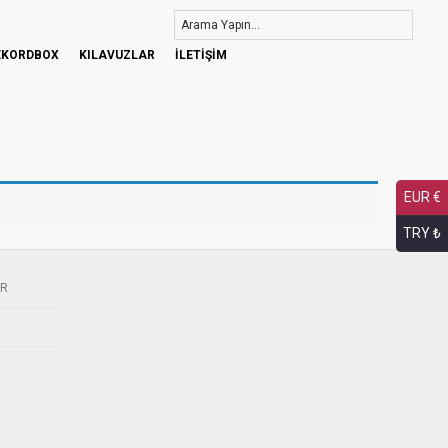
EKORDBOX
KILAVUZLAR
İLETİŞİM
EUR €
TRY ₺
ER