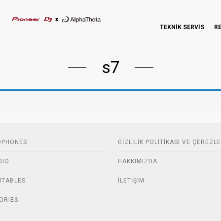
TEKNİK SERVİS
R
s7
DPHONES
GIZLILIK POLITIKASI VE ÇEREZL
DIO
HAKKIMIZDA
NTABLES
İLETIŞIM
ORIES