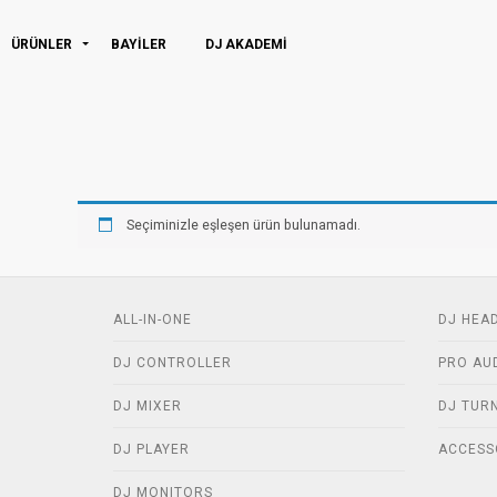
ÜRÜNLER
BAYİLER
DJ AKADEMI
Seçiminizle eşleşen ürün bulunamadı.
ALL-IN-ONE
DJ HEA
DJ CONTROLLER
PRO AU
DJ MIXER
DJ TUR
DJ PLAYER
ACCESS
DJ MONITORS