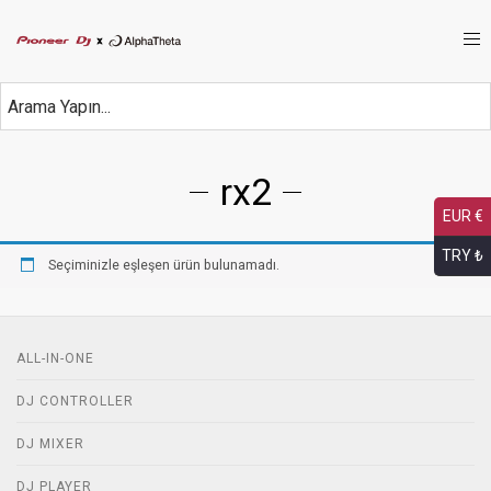
rx2
EUR €
TRY ₺
Seçiminizle eşleşen ürün bulunamadı.
ALL-IN-ONE
DJ CONTROLLER
DJ MIXER
DJ PLAYER