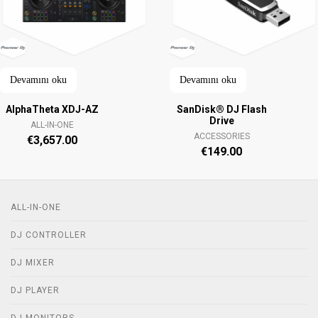
Devamını oku
Devamını oku
AlphaTheta XDJ-AZ
SanDisk® DJ Flash
Drive
ALL-IN-ONE
ACCESSORIES
€
3,657.00
€
149.00
ALL-IN-ONE
DJ CONTROLLER
DJ MIXER
DJ PLAYER