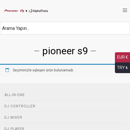
pioneer s9
EUR €
TRY ₺
Seçiminizle eşleşen ürün bulunamadı.
ALL-IN-ONE
DJ CONTROLLER
DJ MIXER
DJ PLAYER