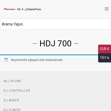
HDJ 700
EUR €
TRY ₺
Seçiminizle eşleşen ürün bulunamadı.
ALL-IN-ONE
DJ CONTROLLER
DJ MIXER
DJ PLAYER