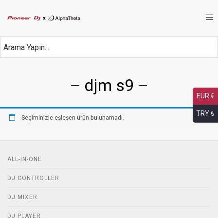
djm s9
EUR €
TRY ₺
Seçiminizle eşleşen ürün bulunamadı.
ALL-IN-ONE
DJ CONTROLLER
DJ MIXER
DJ PLAYER