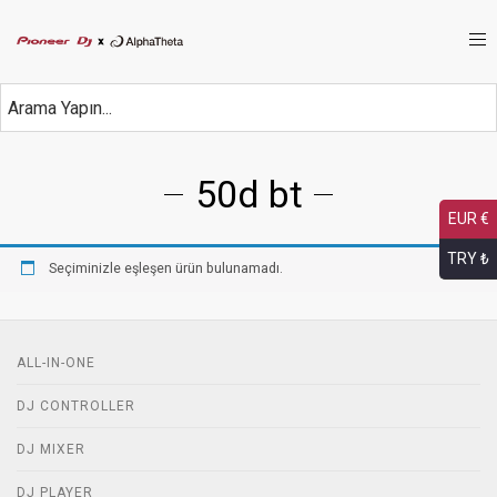
50d bt
EUR €
TRY ₺
Seçiminizle eşleşen ürün bulunamadı.
ALL-IN-ONE
DJ CONTROLLER
DJ MIXER
DJ PLAYER