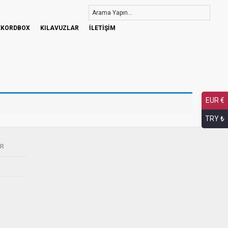
EKORDBOX
KILAVUZLAR
İLETİŞİM
EUR €
TRY ₺
ER