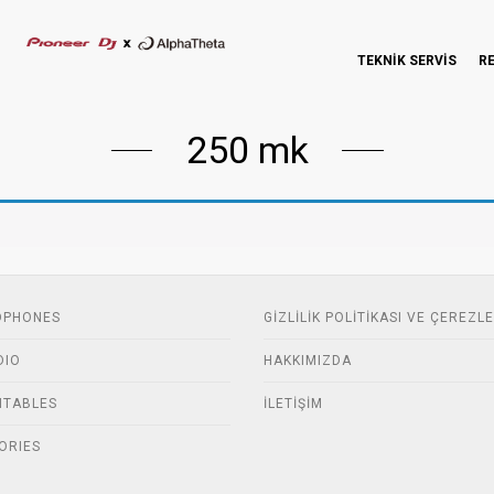
TEKNİK SERVİS
R
250 mk
DPHONES
GIZLILIK POLITIKASI VE ÇEREZL
DIO
HAKKIMIZDA
NTABLES
İLETIŞIM
ORIES