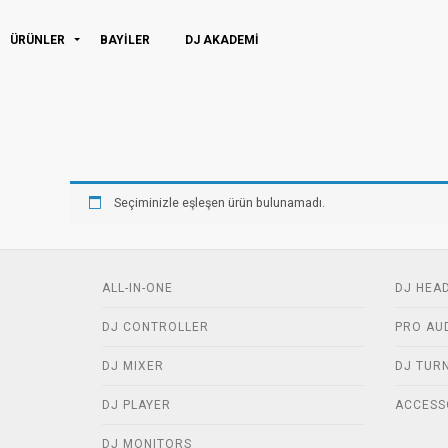
ÜRÜNLER
BAYİLER
DJ AKADEMI
Seçiminizle eşleşen ürün bulunamadı.
ALL-IN-ONE
DJ HEA
DJ CONTROLLER
PRO AU
DJ MIXER
DJ TUR
DJ PLAYER
ACCESS
DJ MONITORS