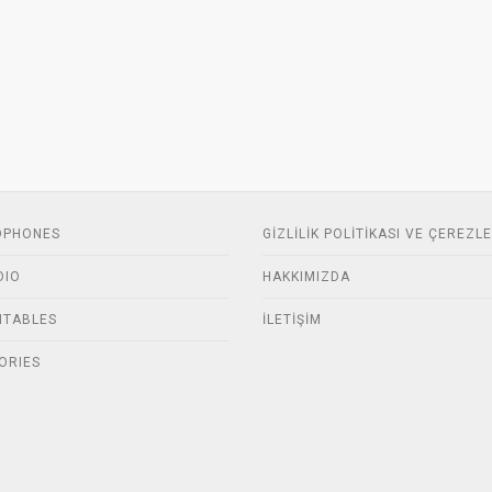
DPHONES
GIZLILIK POLITIKASI VE ÇEREZL
DIO
HAKKIMIZDA
NTABLES
İLETIŞIM
ORIES