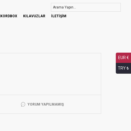
EKORDBOX
KILAVUZLAR
İLETİŞİM
EUR €
…
TRY ₺
YORUM YAPILMAMIŞ