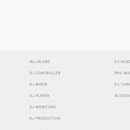
ALL-IN-ONE
DJ HEA
DJ CONTROLLER
PRO AU
DJ MIXER
DJ TUR
DJ PLAYER
ACCESS
DJ MONITORS
DJ PRODUCTION