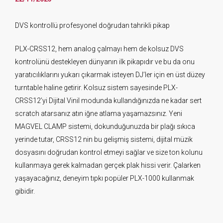
DVS kontrollü profesyonel doğrudan tahrikli pikap
PLX-CRSS12, hem analog çalmayı hem de kolsuz DVS
kontrolünü destekleyen dünyanın ilk pikapıdır ve bu da onu
yaratıcılıklarını yukarı çıkarmak isteyen DJ’ler için en üst düzey
turntable haline getirir. Kolsuz sistem sayesinde PLX-
CRSS12’yi Dijital Vinil modunda kullandığınızda ne kadar sert
scratch atarsanız atın iğne atlama yaşamazsınız. Yeni
MAGVEL CLAMP sistemi, dokunduğunuzda bir plağı sıkıca
yerinde tutar, CRSS12 nin bu gelişmiş sistemi, dijital müzik
dosyasını doğrudan kontrol etmeyi sağlar ve size ton kolunu
kullanmaya gerek kalmadan gerçek plak hissi verir. Çalarken
yaşayacağınız, deneyim tıpkı popüler PLX-1000 kullanmak
gibidir.