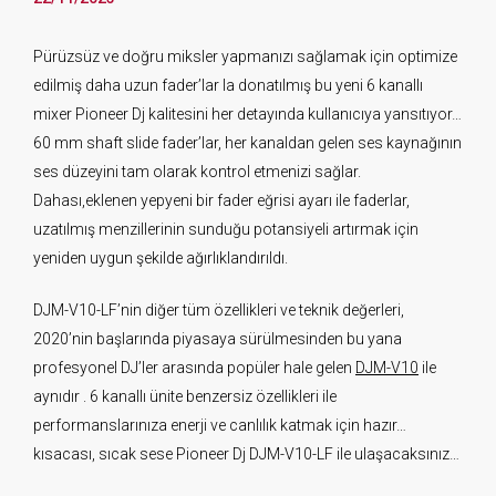
Pürüzsüz ve doğru miksler yapmanızı sağlamak için optimize
edilmiş daha uzun fader’lar la donatılmış bu yeni 6 kanallı
mixer Pioneer Dj kalitesini her detayında kullanıcıya yansıtıyor…
60 mm shaft slide fader’lar, her kanaldan gelen ses kaynağının
ses düzeyini tam olarak kontrol etmenizi sağlar.
Dahası,eklenen yepyeni bir fader eğrisi ayarı ile faderlar,
uzatılmış menzillerinin sunduğu potansiyeli artırmak için
yeniden uygun şekilde ağırlıklandırıldı.
DJM-V10-LF’nin diğer tüm özellikleri ve teknik değerleri,
2020’nin başlarında piyasaya sürülmesinden bu yana
profesyonel DJ’ler arasında popüler hale gelen
DJM-V10
ile
aynıdır . 6 kanallı ünite benzersiz özellikleri ile
performanslarınıza enerji ve canlılık katmak için hazır…
kısacası, sıcak sese Pioneer Dj DJM-V10-LF ile ulaşacaksınız…